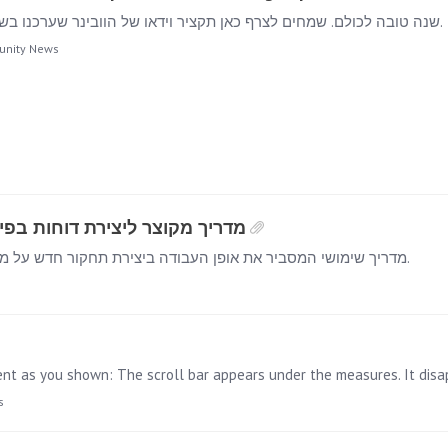
שנה טובה לכולם. שמחים לצרף כאן תקציר וידאו של הוובינר שערכנו בשבוע שעבר ובנוסף מסמך ובו לינקים לכל הנושאים שנדונו.
nity News
- short user manual (Hebrew) מדריך מקוצר ליצירת דוחות בפירמיד
מדריך שימושי המסביר את אופן העבודה ביצירת תחקור חדש על מודל נתונים מבחירת האלמנטים השונים ועד עיצובו הסופי.
s