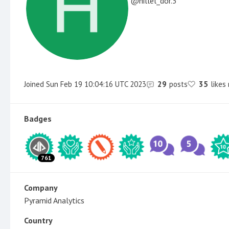
hillel_dor.3
Joined
Sun Feb 19 10:04:16 UTC 2023
29
posts
35
likes
Badges
761
Company
Pyramid Analytics
Country