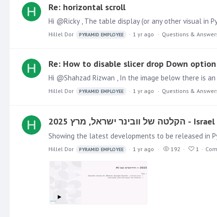
Re: horizontal scroll
Hillel Dor
1 yr ago
Questions & Answer
PYRAMID EMPLOYEE
Re: How to disable slicer drop Down option
Hillel Dor
1 yr ago
Questions & Answer
PYRAMID EMPLOYEE
שראל, מרץ 2025
Hillel Dor
1 yr ago
192
1
Com
PYRAMID EMPLOYEE