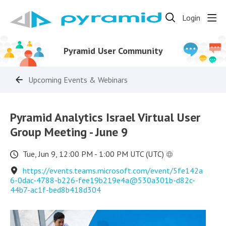
Login
Pyramid User Community
Upcoming Events & Webinars
Pyramid Analytics Israel Virtual User
Group Meeting - June 9
Tue, Jun 9, 12:00 PM - 1:00 PM UTC (UTC)
https://events.teams.microsoft.com/event/5fe142a
6-0dac-4788-b226-fee19b219e4a@530a301b-d82c-
44b7-ac1f-bed8b418d304